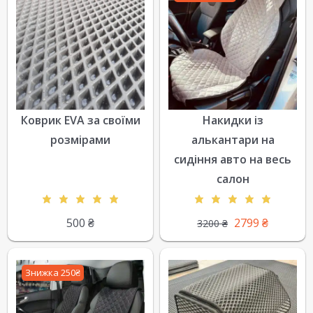
Коврик EVA за своїми
Накидки із
розмірами
алькантари на
сидіння авто на весь
салон
500
₴
2799
₴
3200
₴
Знижка 250₴