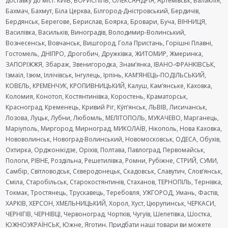
доставку до міст: КИЇВ, БОРИСПІЛЬ, ОЛЕКСАНДРІЯ, Артемівськ, Балаклія,
Бахмач, Бахмут, Біла Церква, Білгород-Дністровський, Бердичів,
Бердянськ, Берегове, Берислав, Боярка, Бровари, Буча, ВІННИЦЯ,
Василівка, Васильків, Виноградів, Володимир-Волинський,
Вознесенськ, Вовчанськ, Вишгород, Гола Пристань, Горішні Плавні,
Гостомель, ДНІПРО, Дрогобич, Дружківка, ЖИТОМИР, Жмеринка,
ЗАПОРІЖЖЯ, Збараж, Звенигородка, Знам’янка, ІВАНО-ФРАНКІВСЬК,
Ізмаїл, Ізюм, Іллічівськ, Інгулець, Ірпінь, КАМ’ЯНЕЦЬ-ПОДІЛЬСЬКИЙ,
КОВЕЛЬ, КРЕМЕНЧУК, КРОПИВНИЦЬКИЙ, Калуш, Кам’янське, Каховка,
Коломия, Конотоп, Костянтинівка, Коростень, Краматорськ,
Красноград, Кременець, Кривий Ріг, Ку́п’янськ, ЛЬВІВ, Лисичанськ,
Лозова, Луцьк, Лубни, Любомль, МЕЛІТОПОЛЬ, МУКАЧЕВО, Марганець,
Маріуполь, Миргород, Мирноград, МИКОЛАЇВ, Нікополь, Нова Каховка,
Нововолинськ, Новоград-Волинський, Новомосковськ, ОДЕСА, Обухів,
Охтирка, Орджонікідзе, Оріхів, Полтава, Павлоград, Первомайськ,
Пологи, РІВНЕ, Роздільна, Решетилівка, Ромни, Рубіжне, СТРИЙ, СУМИ,
Самбір, Світловодськ, Сєверодонецьк, Скадовськ, Славутич, Слов’янськ,
Сміла, Старобільськ, Старокостянтинів, Стаханов, ТЕРНОПІЛЬ, Тернівка,
Токмак, Тростянець, Трускавець, Теребовля, УЖГОРОД, Умань, Фастів,
ХАРКІВ, ХЕРСОН, ХМЕЛЬНИЦЬКИЙ, Хорол, Хуст, Цюрупинськ, ЧЕРКАСИ,
ЧЕРНІГІВ, ЧЕРНІВЦІ, Червоноград, Чортків, Чугуїв, Шепетівка, Шостка,
ЮЖНОУКРАЇНСЬК, Южне, Яготин. Придбати наші товари ви можете