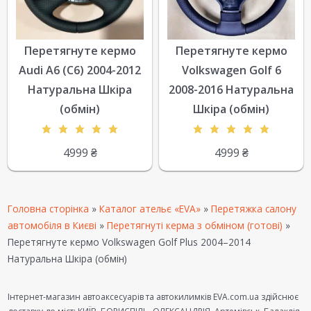
Перетягнуте кермо
Перетягнуте кермо
Audi A6 (C6) 2004-2012
Volkswagen Golf 6
Натуральна Шкіра
2008-2016 Натуральна
(обмін)
Шкіра (обмін)
4999
₴
4999
₴
Головна сторінка
»
Каталог ательє «EVA»
»
Перетяжка салону
автомобіля в Києві
»
Перетягнуті керма з обміном (готові)
»
Перетягнуте кермо Volkswagen Golf Plus 2004–2014
Натуральна Шкіра (обмін)
Інтернет-магазин автоаксесуарів та автокилимків EVA.com.ua здійснює