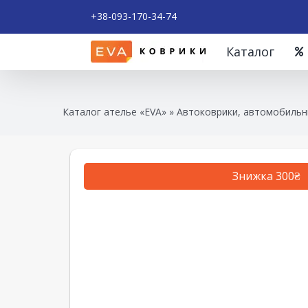
+38-093-170-34-74
Каталог
Каталог ателье «EVA»
»
Автоковрики, автомобильны
Знижка 300₴