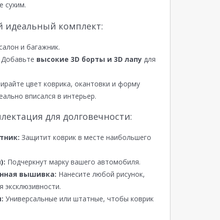
е сухим.
й идеальный комплект:
салон и багажник.
Добавьте
высокие 3D борты и 3D лапу
для
райте цвет коврика, окантовки и форму
еально вписался в интерьер.
лектация для долговечности:
тник:
Защитит коврик в месте наибольшего
):
Подчеркнут марку вашего автомобиля.
нная вышивка:
Нанесите любой рисунок,
я эксклюзивности.
:
Универсальные или штатные, чтобы коврик