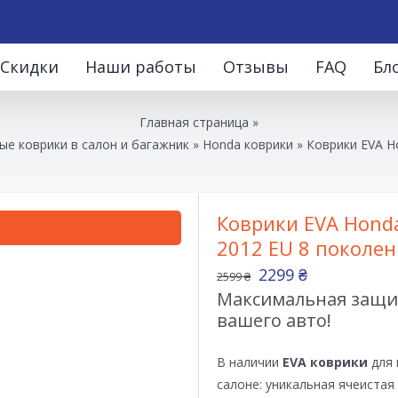
Скидки
Наши работы
Отзывы
FAQ
Бл
Главная страница
»
е коврики в салон и багажник
»
Honda коврики
»
Коврики EVA Ho
Коврики EVA Honda 
2012 EU 8 поколен
2299
₴
2599
₴
Максимальная защит
вашего авто!
В наличии
EVA коврики
для 
салоне: уникальная ячеистая 