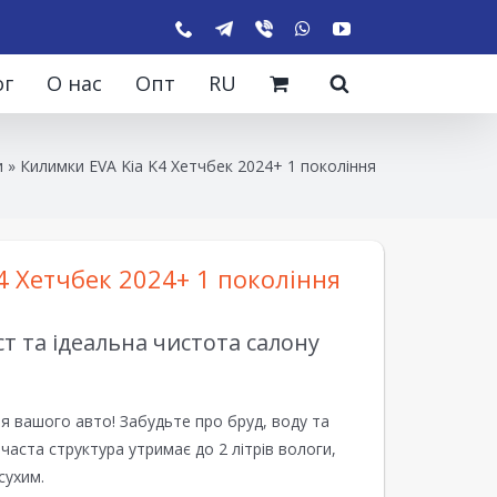
ог
О нас
Опт
RU
и
»
Килимки EVA Kia K4 Хетчбек 2024+ 1 покоління
4 Хетчбек 2024+ 1 покоління
 та ідеальна чистота салону
я вашого авто! Забудьте про бруд, воду та
ірчаста структура утримає до 2 літрів вологи,
сухим.