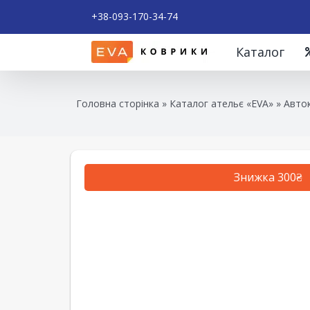
+38-093-170-34-74
Каталог
Головна сторінка
»
Каталог ательє «EVA»
»
Авток
Знижка 300₴