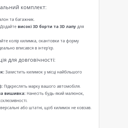
еальний комплект:
алон та багажник.
Додайте
високі 3D борти та 3D лапу
для
йте колір килимка, окантовки та форму
еально вписався в інтер’єр.
я для довговічності:
к:
Захистить килимок у місці найбільшого
):
Підкреслять марку вашого автомобіля.
а вишивка:
Нанесіть будь-який малюнок,
ксклюзивності.
версальні або штатні, щоб килимок не ковзав.