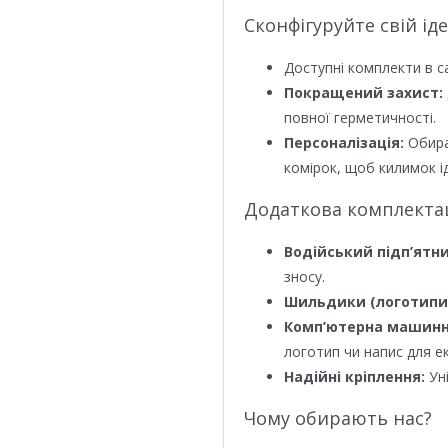
Сконфігуруйте свій ід
Доступні комплекти в с
Покращений захист:
повної герметичності.
Персоналізація:
Обира
комірок, щоб килимок ід
Додаткова комплектаці
Водійський підп’ятни
зносу.
Шильдики (логотипи
Комп’ютерна машинн
логотип чи напис для е
Надійні кріплення:
Уні
Чому обирають нас?