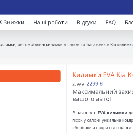
Знижки
Наші роботи
Відгуки
FAQ
Бл
илимки, автомобільні килимки в салон та багажник
»
Kia килимк
Килимки EVA Kia K
2299
₴
2599
₴
Максимальний захист
вашого авто!
В наявності
EVA килимки
дл
пісок у салоні: унікальна ком
зберігаючи покриття підлоги 