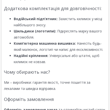
Додаткова комплектація для довговічності:
Водійський підп’ятник:
Захистить килимок у місці
найбільшого зносу.
Шильдики (логотипи):
Підкреслять марку вашого
автомобіля.
Комп’ютерна машинна вишивка:
Нанесіть будь-
який малюнок, логотип чи напис для ексклюзивності.
Надійні кріплення:
Універсальні або штатні, щоб
килимок не ковзав.
Чому обирають нас?
Ми – виробники: гарантія якості, точне пошиття за
лекалами та швидка відправка.
Оформіть замовлення
Оформіть замовлення зараз
та отримайте чистий салон