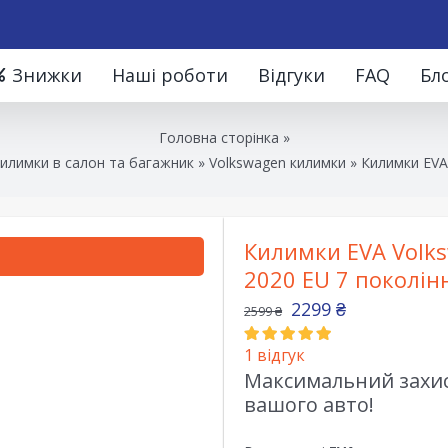
Знижки
Наші роботи
Відгуки
FAQ
Бл
Головна сторінка
»
килимки в салон та багажник
»
Volkswagen килимки
»
Килимки EVA 
Килимки EVA Volksw
2020 EU 7 поколін
2299
₴
2599
₴
1
відгук
Максимальний захист
вашого авто!