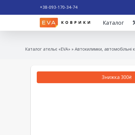
+38-093-170-34-74
Каталог
Каталог ательє «EVA»
»
Автокилимки, автомобільні 
Знижка 300₴