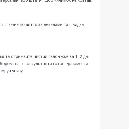
версальні або штатні, щоб килимок не ковзав.
сті, точне пошиття за лекалами та швидка
аз
та отримайте чистий салон уже за 1–2 дні!
ибором, наші консультанти готові допомогти —
воруч унизу.