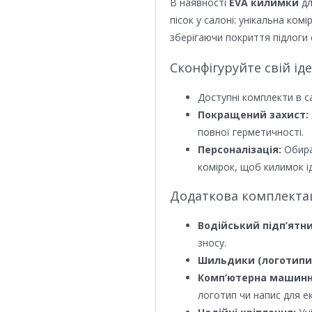
В наявності
EVA килимки
дл
пісок у салоні: унікальна ком
зберігаючи покриття підлоги 
Сконфігуруйте свій ід
Доступні комплекти в с
Покращений захист:
повної герметичності.
Персоналізація:
Обира
комірок, щоб килимок ід
Додаткова комплектаці
Водійський підп’ятни
зносу.
Шильдики (логотипи
Комп’ютерна машинн
логотип чи напис для е