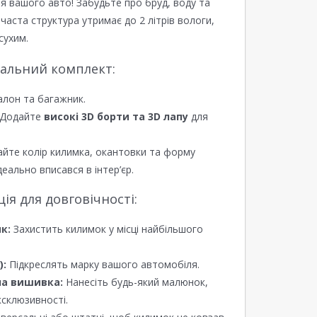
я вашого авто! Забудьте про бруд, воду та
ірчаста структура утримає до 2 літрів вологи,
сухим.
еальний комплект:
алон та багажник.
Додайте
високі 3D борти та 3D лапу
для
йте колір килимка, окантовки та форму
еально вписався в інтер’єр.
я для довговічності:
к:
Захистить килимок у місці найбільшого
):
Підкреслять марку вашого автомобіля.
а вишивка:
Нанесіть будь-який малюнок,
ксклюзивності.