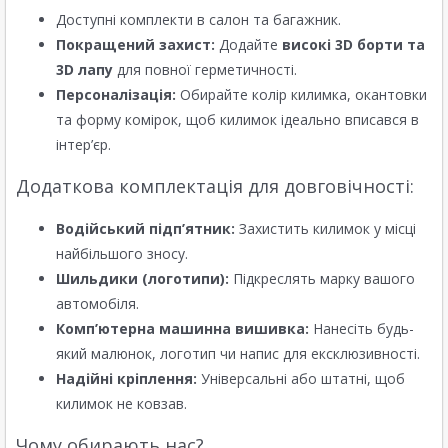
Доступні комплекти в салон та багажник.
Покращений захист:
Додайте
високі 3D борти та
3D лапу
для повної герметичності.
Персоналізація:
Обирайте колір килимка, окантовки
та форму комірок, щоб килимок ідеально вписався в
інтер’єр.
Додаткова комплектація для довговічності:
Водійський підп’ятник:
Захистить килимок у місці
найбільшого зносу.
Шильдики (логотипи):
Підкреслять марку вашого
автомобіля.
Комп’ютерна машинна вишивка:
Нанесіть будь-
який малюнок, логотип чи напис для ексклюзивності.
Надійні кріплення:
Універсальні або штатні, щоб
килимок не ковзав.
Чому обирають нас?